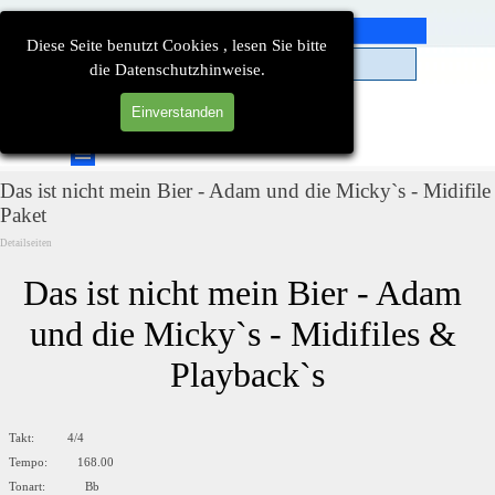
Direkt zum Seiteninhalt
Diese Seite benutzt Cookies , lesen Sie bitte
die Datenschutzhinweise.
Einverstanden
Suchen
Menü überspringen
Das ist nicht mein Bier - Adam und die Micky`s - Midifile
Paket
Detailseiten
Das ist nicht mein Bier - Adam 
und die Micky`s - Midifiles & 
Playback`s
Takt: 4/4
Tempo: 168.00
Tonart: Bb