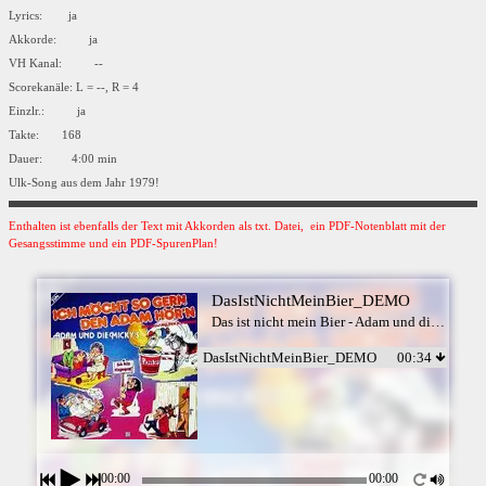
Lyrics: ja
Akkorde: ja
VH Kanal: --
Scorekanäle: L = --, R = 4
Einzlr.: ja
Takte: 168
Dauer: 4:00 min
Ulk-Song aus dem Jahr 1979!
Enthalten ist ebenfalls der Text mit Akkorden als txt. Datei, ein PDF-Notenblatt mit der
Gesangsstimme und ein PDF-SpurenPlan!
DasIstNichtMeinBier_DEMO
Das ist nicht mein Bier - Adam und die Micky`s
DasIstNichtMeinBier_DEMO
00:34
00:00
00:00