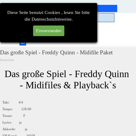
Direkt zum Seiteninhalt
Diese Seite benutzt Cookies , lesen Sie bitte
die Datenschutzhinweise.
Einverstanden
Suchen
Menü überspringen
Das große Spiel - Freddy Quinn - Midifile Paket
Detailseiten
Das große Spiel - Freddy Quinn 
- Midifiles & Playback`s
Takt: 4/4
Tempo: 128.00
Tonart: F
Lyrics: ja
Akkorde: ja
VH Kanal: 16VH