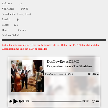
Akkorde: ja
VH Kanal: 16VH
Scorekanäle: L = --, R = 4
Einzlr.: ja
Takte: 229
Dauer: 3:06 min
Schöner Oldie!
Enthalten ist ebenfalls der Text mit Akkorden als txt. Datei, ein PDF-Notenblatt mit der
Gesangsstimme und ein PDF-SpurenPlan!
DasGewEtwasDEMO
Das gewisse Etwas - The Sheridans
DasGewEtwasDEMO
00:46
00:00
00:00