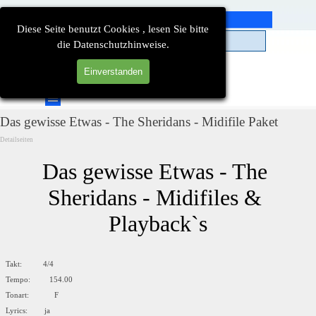
Direkt zum Seiteninhalt
Diese Seite benutzt Cookies , lesen Sie bitte
die Datenschutzhinweise.
Einverstanden
Suchen
Menü überspringen
Das gewisse Etwas - The Sheridans - Midifile Paket
Detailseiten
Das gewisse Etwas - The 
Sheridans - Midifiles & 
Playback`s
Takt: 4/4
Tempo: 154.00
Tonart: F
Lyrics: ja