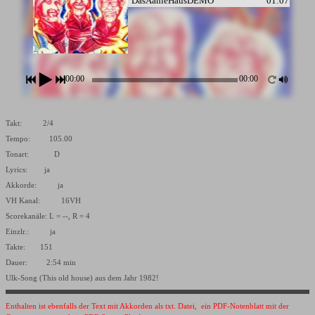
DasAahleHausDEMO
01:07
00:00
00:00
Takt: 2/4
Tempo: 105.00
Tonart: D
Lyrics: ja
Akkorde: ja
VH Kanal: 16VH
Scorekanäle: L = --, R = 4
Einzlr.: ja
Takte: 151
Dauer: 2:54 min
Ulk-Song (This old house) aus dem Jahr 1982!
Enthalten ist ebenfalls der Text mit Akkorden als txt. Datei, ein PDF-Notenblatt mit der