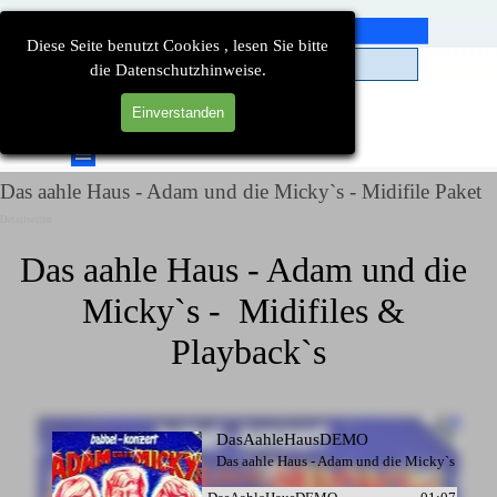
Direkt zum Seiteninhalt
Diese Seite benutzt Cookies , lesen Sie bitte
die Datenschutzhinweise.
Einverstanden
Suchen
Menü überspringen
Das aahle Haus - Adam und die Micky`s - Midifile Paket
Detailseiten
Das aahle Haus - Adam und die 
Micky`s -  Midifiles & 
Playback`s
DasAahleHausDEMO
Das aahle Haus - Adam und die Micky`s