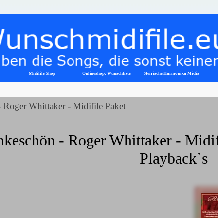
Menü überspringen
Midifile Shop
Onlineshop: Wunschliste
▼
Steirische Harmonika Midis
 Roger Whittaker - Midifile Paket
keschön - Roger Whittaker - Midifi
Playback`s