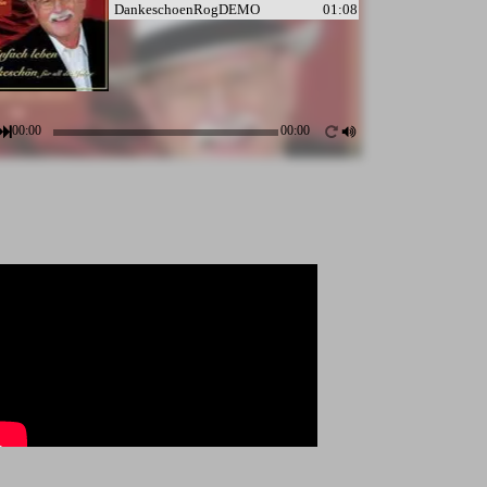
DankeschoenRogDEMO
01:08
00:00
00:00