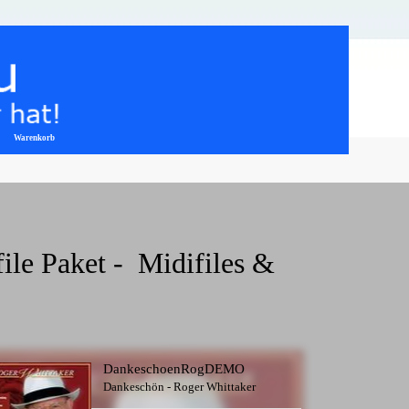
Warenkorb
▼
le Paket -  Midifiles & 
DankeschoenRogDEMO
Dankeschön - Roger Whittaker