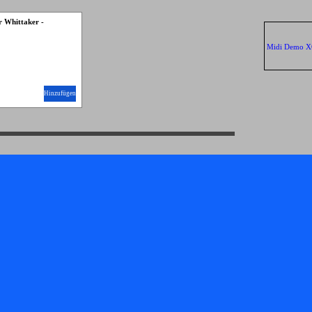
 Whittaker -
Midi Demo 
Hinzufügen