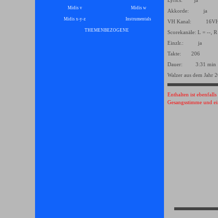
Lyrics: ja
Midis v
Midis w
Akkorde: ja
Midis x-y-z
Instrumentals
▼
VH Kanal: 16
THEMENBEZOGENE
▼
Scorekanäle: L = --, R
Einzlr.: ja
Takte: 206
Dauer: 3:31 min
Walzer aus dem Jahr 
Enthalten ist ebenfall
Gesangsstimme und ei