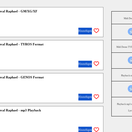
uval Raphael - GM/XG/XF
Midi D
Hinzufügen
uval Raphael - TYROS Format
Midi Demo TYR
Hinzufügen
Playback 
uval Raphael - GENOS Format
Hinzufügen
Playback mp3 
uval Raphael - mp3 Playback
Lyr
Hinzufügen