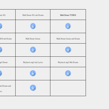
emo XG
Midi Demo XG mit Drums
Midi Demo TYROS
OS mit Drums
Midi Demo Genos
Midi Demo Genos mit Drums
mp3 Demo
Playback mp3 mit Lyrics
Playback mp3 Mit Drums
mit Drums und
ics