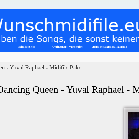
Menü überspringen
Midifile Shop
Onlineshop: Wunschliste
▼
Steirische Harmonika Midis
n - Yuval Raphael - Midifile Paket
Dancing Queen - Yuval Raphael - M