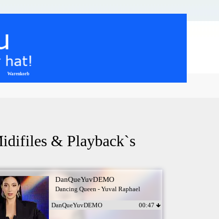
Warenkorb
▼
idifiles & Playback`s
DanQueYuvDEMO
Dancing Queen - Yuval Raphael
DanQueYuvDEMO
00:47