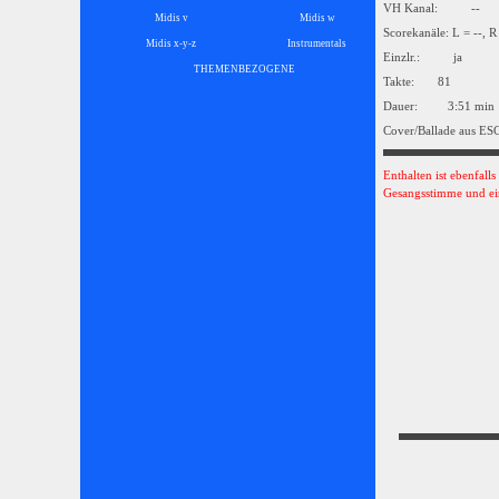
VH Kanal: --
Midis v
Midis w
Scorekanäle: L = --, R
Midis x-y-z
Instrumentals
▼
Einzlr.: ja
THEMENBEZOGENE
▼
Takte: 81
Dauer: 3:51 min
Cover/Ballade aus ES
Enthalten ist ebenfall
Gesangsstimme und ei