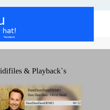
Warenkorb
▼
difiles & Playback`s
DamDamDamDEMO
Dam Dam Dam - Oliver Haidt
DamDamDamDEMO
00:52