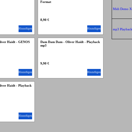
Format
Midi Demo 
8,90 €
Hinzufügen
Hinzufügen
mp3 Playbac
iver Haidt - GENOS
Dam Dam Dam - Oliver Haidt - Playback
mp3
9,90 €
Hinzufügen
Hinzufügen
ver Haidt - Playback
Hinzufügen