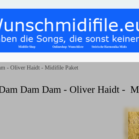
Menü überspringen
Midifile Shop
Onlineshop: Wunschliste
▼
Steirische Harmonika Midis
- Oliver Haidt - Midifile Paket
Dam Dam Dam - Oliver Haidt -  Mi