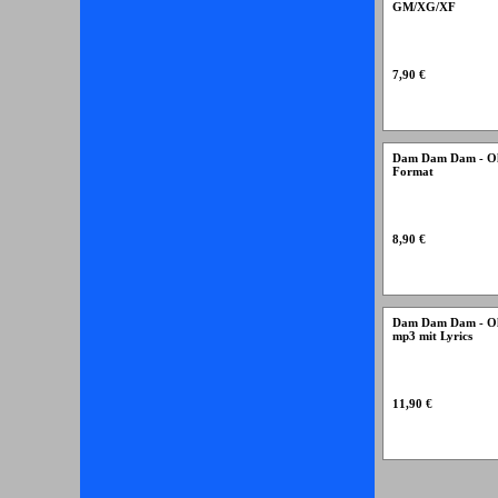
GM/XG/XF
7,90 €
Dam Dam Dam - Ol
Format
8,90 €
Dam Dam Dam - Oli
mp3 mit Lyrics
11,90 €