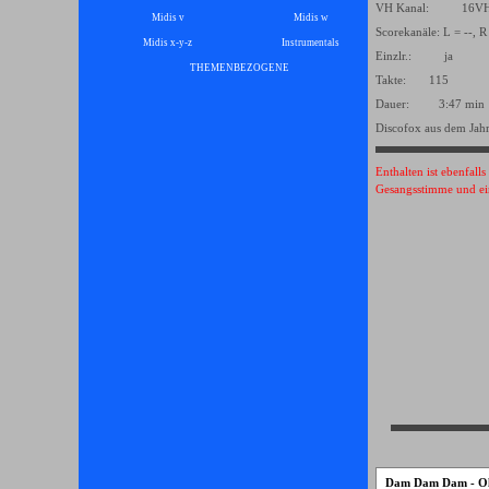
VH Kanal: 16
Midis v
Midis w
Scorekanäle: L = --, R
Midis x-y-z
Instrumentals
▼
Einzlr.: ja
THEMENBEZOGENE
▼
Takte: 115
Dauer: 3:47 min
Discofox aus dem Jah
Enthalten ist ebenfall
Gesangsstimme und ei
Dam Dam Dam - Oli