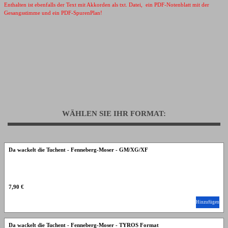
Enthalten ist ebenfalls der Text mit Akkorden als txt. Datei, ein PDF-Notenblatt mit der
Gesangsstimme und ein PDF-SpurenPlan!
WÄHLEN SIE IHR FORMAT:
Da wackelt die Tuchent - Fenneberg-Moser - GM/XG/XF
7,90 €
Hinzufügen
Da wackelt die Tuchent - Fenneberg-Moser - TYROS Format