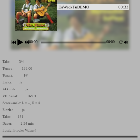
DaWackTuDEMO
00:33
00:00
00:00
Takt: 3/4
Tempo: 188.00
Tonart: F#
Lyrics: ja
Akkorde: ja
VH Kanal: 16VH
Scorekanäle: L = --, R = 4
Einzlr.: ja
Takte: 181
Dauer: 2:54 min
Lustig Frivoler Walzer!