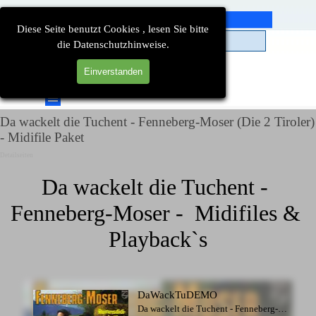
Direkt zum Seiteninhalt
Diese Seite benutzt Cookies , lesen Sie bitte
die Datenschutzhinweise.
Einverstanden
Suchen
Menü überspringen
Da wackelt die Tuchent - Fenneberg-Moser (Die 2 Tiroler)
- Midifile Paket
Detailseiten
Da wackelt die Tuchent - 
Fenneberg-Moser -  Midifiles & 
Playback`s
DaWackTuDEMO
Da wackelt die Tuchent - Fenneberg-Moser