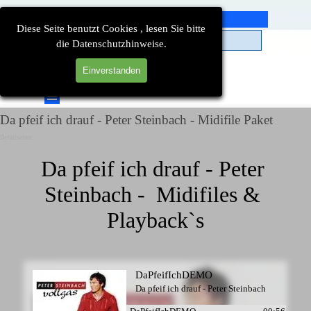
Direkt zum Seiteninhalt
Diese Seite benutzt Cookies , lesen Sie bitte
die Datenschutzhinweise.
Einverstanden
Suchen
Menü überspringen
Da pfeif ich drauf - Peter Steinbach - Midifile Paket
Detailseiten
Da pfeif ich drauf - Peter 
Steinbach -  Midifiles & 
Playback`s
DaPfeifIchDEMO
Da pfeif ich drauf - Peter Steinbach