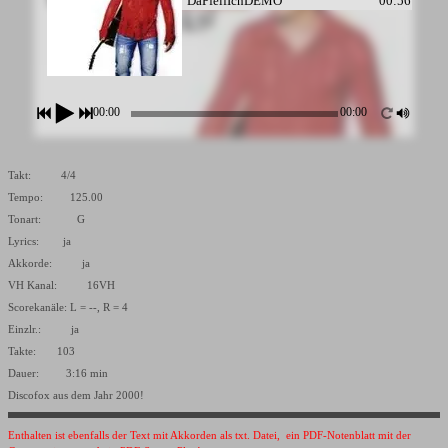
DaPfeifIchDEMO
00:56
00:00
00:00
Takt: 4/4
Tempo: 125.00
Tonart: G
Lyrics: ja
Akkorde: ja
VH Kanal: 16VH
Scorekanäle: L = --, R = 4
Einzlr.: ja
Takte: 103
Dauer: 3:16 min
Discofox aus dem Jahr 2000!
Enthalten ist ebenfalls der Text mit Akkorden als txt. Datei, ein PDF-Notenblatt mit der