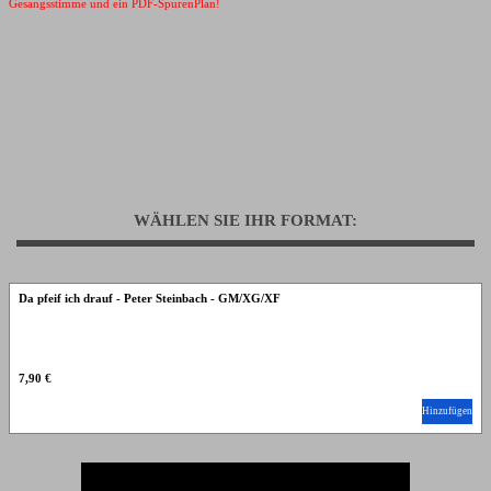
Gesangsstimme und ein PDF-SpurenPlan!
WÄHLEN SIE IHR FORMAT:
Da pfeif ich drauf - Peter Steinbach - GM/XG/XF
7,90 €
Hinzufügen