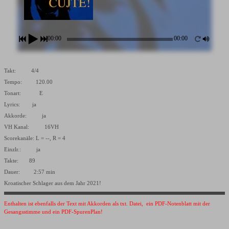
00:00
00:00
Takt: 4/4
Tempo: 120.00
Tonart: E
Lyrics: ja
Akkorde: ja
VH Kanal: 16VH
Scorekanäle: L = --, R = 4
Einzlr.: ja
Takte: 89
Dauer: 2:57 min
Kroatischer Schlager aus dem Jahr 2021!
Enthalten ist ebenfalls der Text mit Akkorden als txt. Datei, ein PDF-Notenblatt mit der
Gesangsstimme und ein PDF-SpurenPlan!