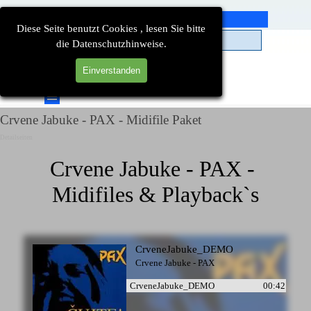
Direkt zum Seiteninhalt
Diese Seite benutzt Cookies , lesen Sie bitte
die Datenschutzhinweise.
Einverstanden
Suchen
Menü überspringen
Crvene Jabuke - PAX - Midifile Paket
Detailseiten
Crvene Jabuke - PAX - 
Midifiles & Playback`s
CrveneJabuke_DEMO
Crvene Jabuke - PAX
CrveneJabuke_DEMO
00:42