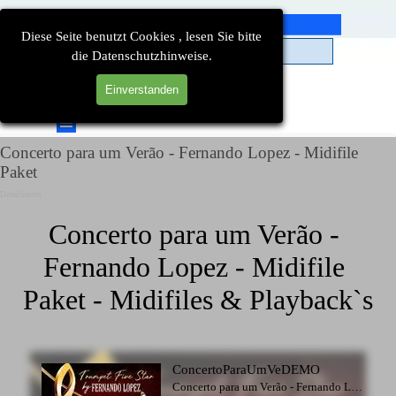
Direkt zum Seiteninhalt
Diese Seite benutzt Cookies , lesen Sie bitte
die Datenschutzhinweise.
Einverstanden
Suchen
Menü überspringen
Concerto para um Verão - Fernando Lopez - Midifile
Paket
Detailseiten
Concerto para um Verão - 
Fernando Lopez - Midifile 
Paket - Midifiles & Playback`s
ConcertoParaUmVeDEMO
Concerto para um Verão - Fernando Lopez