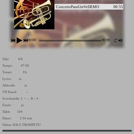
ConcertoParaUmVeDEMO
00:55
00:00
00:00
Takt: 6/8
Tempo: 87.00
Tonart: Eb
Lyrics: ja
Akkorde: ja
VH Kanal: --
Scorekanäle: L = --, R = 4
Einzlr.: ja
Takte: 104
Dauer: 3:34 min
Walzer SOLO TROMPETE!