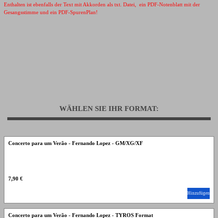
Enthalten ist ebenfalls der Text mit Akkorden als txt. Datei, ein PDF-Notenblatt mit der
Gesangsstimme und ein PDF-SpurenPlan!
WÄHLEN SIE IHR FORMAT:
Concerto para um Verão - Fernando Lopez - GM/XG/XF
7,90 €
Hinzufügen
Concerto para um Verão - Fernando Lopez - TYROS Format