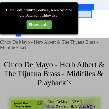
Direkt zum Seiteninhalt
Diese Seite benutzt Cookies , lesen Sie bitte
die Datenschutzhinweise.
Einverstanden
Suchen
Menü überspringen
Cinco De Mayo - Herb Albert & The Tijuana Brass -
Midifile Paket
Detailseiten
Cinco De Mayo - Herb Albert & 
The Tijuana Brass - Midifiles & 
Playback`s
CincoDeMayo_DEMO
Cinco De Mayo - Herb Albert & The Tijuana Brass