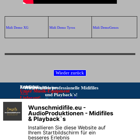
Midi Demo XG
Midi Demo Tyros
Midi DemoGenos
Rechtliches:
KONTAKT:
Zahlungsmöglichkeiten:
Wir erstellen professionelle Midifiles
Unser Musik-Equipment
AGB
und Playback`s!
Lieferant!
Bitte Kontakt nur per E-Mail:
IMPRESSUM
Musikproduktionen
Wunschmidifile.eu -
DATENSCHUTZ
info@wunschmidifile.eu
Vorkasse per Überweisung
X
AudioProduktionen - Midifiles
Online–
& Playback`s
Streitschlichtungsplattform
Telefon stört beim Programmieren!
Installieren Sie diese Website auf
Widerrufsrecht & Muster-
Ihrem Startbildschirm für ein
Widerrufsformular
besseres Erlebnis