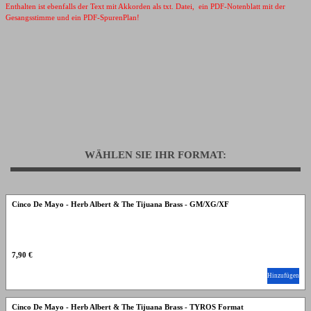
Enthalten ist ebenfalls der Text mit Akkorden als txt. Datei, ein PDF-Notenblatt mit der
Gesangsstimme und ein PDF-SpurenPlan!
WÄHLEN SIE IHR FORMAT:
Cinco De Mayo - Herb Albert & The Tijuana Brass - GM/XG/XF
7,90 €
Hinzufügen
Cinco De Mayo - Herb Albert & The Tijuana Brass - TYROS Format