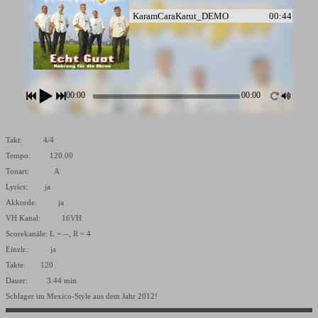
KaramCaraKarut_DEMO
00:44
00:00
00:00
Takt: 4/4
Tempo: 120.00
Tonart: A
Lyrics: ja
Akkorde: ja
VH Kanal: 16VH
Scorekanäle: L = --, R = 4
Einzlr.: ja
Takte: 120
Dauer: 3:44 min
Schlager im Mexico-Style aus dem Jahr 2012!