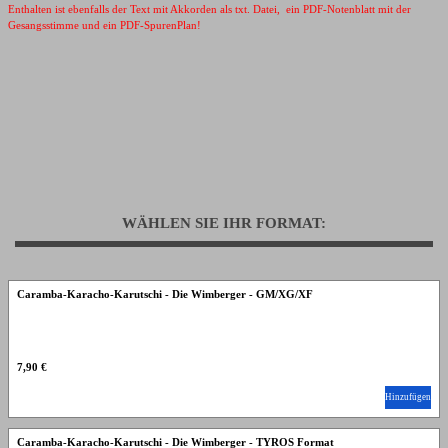
Enthalten ist ebenfalls der Text mit Akkorden als txt. Datei, ein PDF-Notenblatt mit der
Gesangsstimme und ein PDF-SpurenPlan!
WÄHLEN SIE IHR FORMAT:
Caramba-Karacho-Karutschi - Die Wimberger - GM/XG/XF
7,90 €
Hinzufügen
Caramba-Karacho-Karutschi - Die Wimberger - TYROS Format