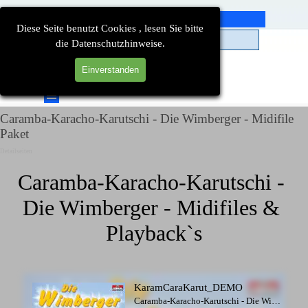
Direkt zum Seiteninhalt
Diese Seite benutzt Cookies , lesen Sie bitte
die Datenschutzhinweise.
Einverstanden
Suchen
Menü überspringen
Caramba-Karacho-Karutschi - Die Wimberger - Midifile
Paket
Detailseiten
Caramba-Karacho-Karutschi - 
Die Wimberger - Midifiles & 
Playback`s
KaramCaraKarut_DEMO
Caramba-Karacho-Karutschi - Die Wimberger