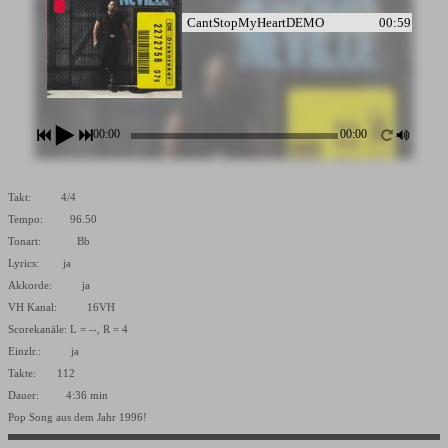
CantStopMyHeartDEMO
00:59
00:00
00:00
Takt: 4/4
Tempo: 96.50
Tonart: Bb
Lyrics: ja
Akkorde: ja
VH Kanal: 16VH
Scorekanäle: L = --, R = 4
Einzlr.: ja
Takte: 112
Dauer: 4:36 min
Pop Song aus dem Jahr 1996!