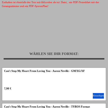
Enthalten ist ebenfalls der Text mit Akkorden als txt. Datei, ein PDF-Notenblatt mit der
Gesangsstimme und ein PDF-SpurenPlan!
WÄHLEN SIE IHR FORMAT:
Can't Stop My Heart From Loving You - Aaron Neville - GM/XG/XF
7,90 €
Hinzufügen
Can't Stop My Heart From Loving You - Aaron Neville - TYROS Format