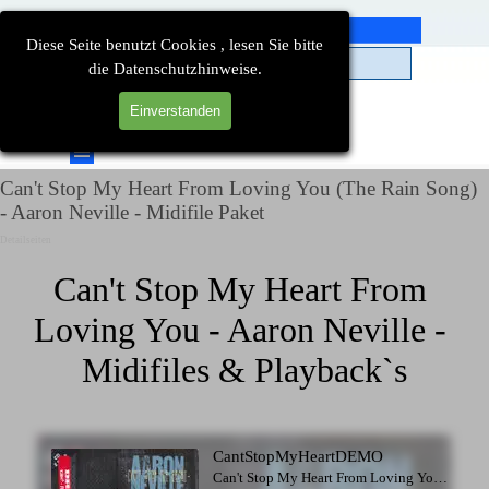
Direkt zum Seiteninhalt
Diese Seite benutzt Cookies , lesen Sie bitte
die Datenschutzhinweise.
Einverstanden
Suchen
Menü überspringen
Can't Stop My Heart From Loving You (The Rain Song)
- Aaron Neville - Midifile Paket
Detailseiten
Can't Stop My Heart From 
Loving You - Aaron Neville - 
Midifiles & Playback`s
CantStopMyHeartDEMO
Can't Stop My Heart From Loving You - Aaron Neville