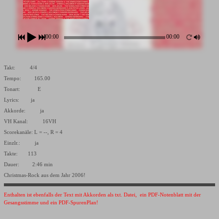
00:00
00:00
Takt: 4/4
Tempo: 165.00
Tonart: E
Lyrics: ja
Akkorde: ja
VH Kanal: 16VH
Scorekanäle: L = --, R = 4
Einzlr.: ja
Takte: 113
Dauer: 2:46 min
Christmas-Rock aus dem Jahr 2006!
Enthalten ist ebenfalls der Text mit Akkorden als txt. Datei, ein PDF-Notenblatt mit der
Gesangsstimme und ein PDF-SpurenPlan!