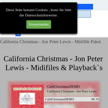
Direkt zum Seiteninhalt
Diese Seite benutzt Cookies , lesen Sie bitte
die Datenschutzhinweise.
Einverstanden
Suchen
Menü überspringen
California Christmas - Jon Peter Lewis - Midifile Paket
Detailseiten
California Christmas - Jon Peter 
Lewis - Midifiles & Playback`s
CalifChristmasDEMO
California Christmas - Jon Peter Lewis
CalifChristmasDEMO
00:35