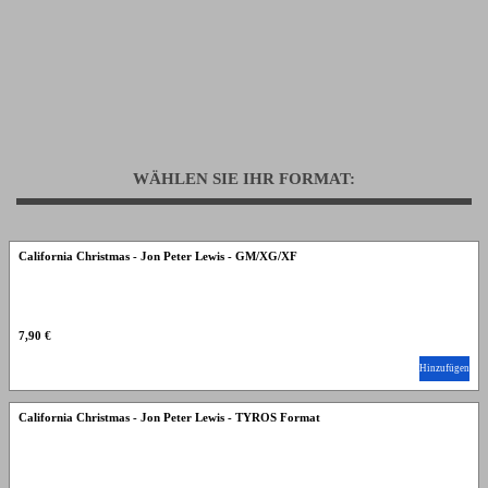
WÄHLEN SIE IHR FORMAT:
California Christmas - Jon Peter Lewis - GM/XG/XF
7,90 €
Hinzufügen
California Christmas - Jon Peter Lewis - TYROS Format