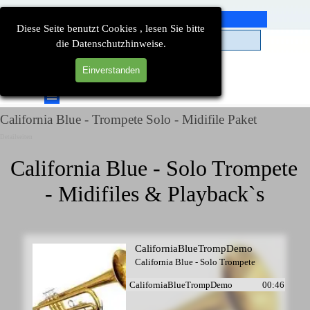
Direkt zum Seiteninhalt
Diese Seite benutzt Cookies , lesen Sie bitte
die Datenschutzhinweise.
Einverstanden
Suchen
Menü überspringen
California Blue - Trompete Solo - Midifile Paket
Detailseiten
California Blue - Solo Trompete 
- Midifiles & Playback`s
CaliforniaBlueTrompDemo
California Blue - Solo Trompete
CaliforniaBlueTrompDemo
00:46