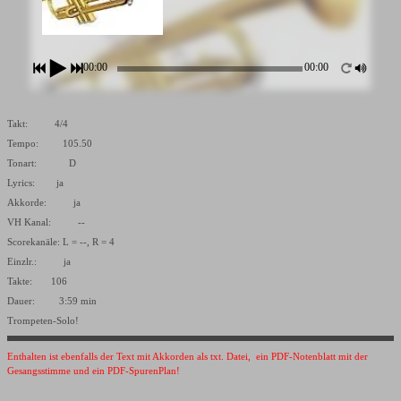
00:00
00:00
Takt: 4/4
Tempo: 105.50
Tonart: D
Lyrics: ja
Akkorde: ja
VH Kanal: --
Scorekanäle: L = --, R = 4
Einzlr.: ja
Takte: 106
Dauer: 3:59 min
Trompeten-Solo!
Enthalten ist ebenfalls der Text mit Akkorden als txt. Datei, ein PDF-Notenblatt mit der
Gesangsstimme und ein PDF-SpurenPlan!