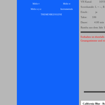
VH Kanal: 16
Midis v
Midis w
Scorekanäle: L = --, R
Midis x-y-z
Instrumentals
▼
Einzlr.: ja
THEMENBEZOGENE
▼
Takte: 106
Dauer: 4:00 min
Rumba aus dem Jahr 
Enthalten ist ebenfall
Gesangsstimme und ei
California Blue - R