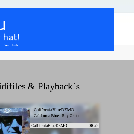
Warenkorb
▼
idifiles & Playback`s
CaliforniaBlueDEMO
California Blue - Roy Orbison
CaliforniaBlueDEMO
00:52