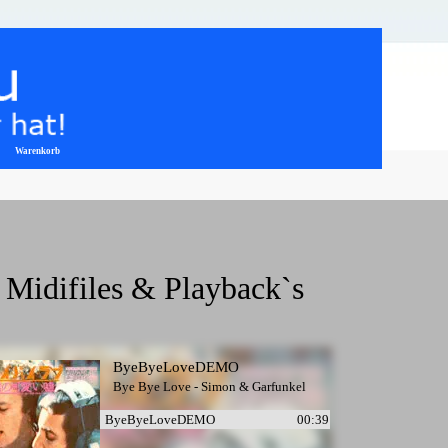
Warenkorb
▼
Midifiles & Playback`s
ByeByeLoveDEMO
Bye Bye Love - Simon & Garfunkel
ByeByeLoveDEMO
00:39