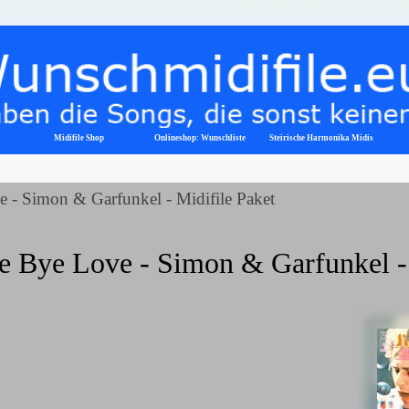
Menü überspringen
Midifile Shop
Onlineshop: Wunschliste
▼
Steirische Harmonika Midis
 - Simon & Garfunkel - Midifile Paket
e Bye Love - Simon & Garfunkel - 