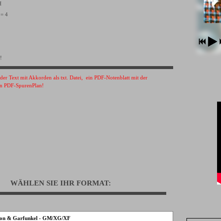
VH
 = 4
!
s der Text mit Akkorden als txt. Datei, ein PDF-Notenblatt mit der
n PDF-SpurenPlan!
WÄHLEN SIE IHR FORMAT:
mon & Garfunkel - GM/XG/XF