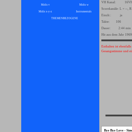
VH Kanal: 16
Midis v
Midis w
Scorekanäle: L = --, R
Midis x-y-z
Instrumentals
▼
Einzlr.: ja
THEMENBEZOGENE
▼
Takte: 106
Dauer: 2:44 min
Hit aus dem Jahr 1969
Enthalten ist ebenfall
Gesangsstimme und ei
Bye Bye Love - Si