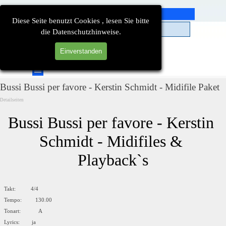
Direkt zum Seiteninhalt
Diese Seite benutzt Cookies , lesen Sie bitte
die Datenschutzhinweise.
Einverstanden
Suchen
Menü überspringen
Bussi Bussi per favore - Kerstin Schmidt - Midifile Paket
Detailseiten
Bussi Bussi per favore - Kerstin 
Schmidt - Midifiles & 
Playback`s
Takt: 4/4
Tempo: 130.00
Tonart: A
Lyrics: ja