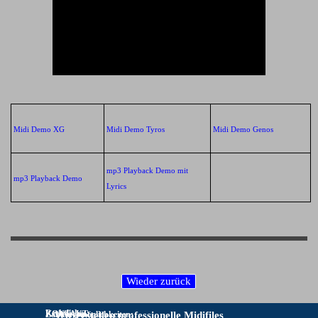
Midi Demo XG
Midi Demo Tyros
Midi Demo Genos
mp3 Playback Demo mit
mp3 Playback Demo
Lyrics
Rechtliches:
KONTAKT:
Zahlungsmöglichkeiten:
Wir erstellen professionelle Midifiles