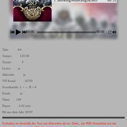
1. BlowingWindGregDEMO
00:51
00:00
00:00
Takt: 4/4
Tempo: 120.00
Tonart: F
Lyrics: ja
Akkorde: ja
VH Kanal: 16VH
Scorekanäle: L = --, R = 4
Einzlr.: ja
Takte: 149
Dauer: 4:42 min
Hit aus dem Jahr 2019!
Enthalten ist ebenfalls der Text mit Akkorden als txt. Datei, ein PDF-Notenblatt mit der