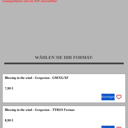
Gesangsstimme und ein PDF-SpurenPlan!
WÄHLEN SIE IHR FORMAT:
Blowing in the wind - Gregorian - GM/XG/XF
7,90 €
Hinzufügen
Blowing in the wind - Gregorian - TYROS Format
8,90 €