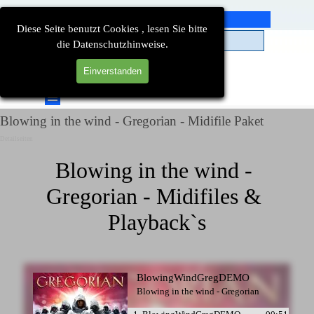
Direkt zum Seiteninhalt
Diese Seite benutzt Cookies , lesen Sie bitte
die Datenschutzhinweise.
Einverstanden
Suchen
Menü überspringen
Blowing in the wind - Gregorian - Midifile Paket
Detailseiten
Blowing in the wind - 
Gregorian - Midifiles & 
Playback`s
BlowingWindGregDEMO
Blowing in the wind - Gregorian