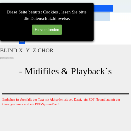
Direkt zum Seiteninhalt
Diese Seite benutzt Cookies , lesen Sie bitte
die Datenschutzhinweise.
Einverstanden
Suchen
Menü überspringen
BLIND X_Y_Z CHOR
Detailseiten
- Midifiles & Playback`s
Enthalten ist ebenfalls der Text mit Akkorden als txt. Datei, ein PDF-Notenblatt mit der
Gesangsstimme und ein PDF-SpurenPlan!