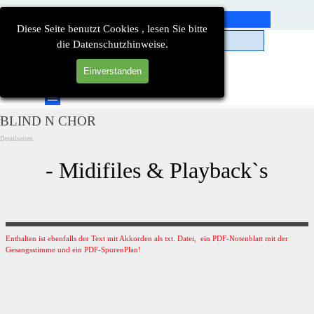
Direkt zum Seiteninhalt
Diese Seite benutzt Cookies , lesen Sie bitte
die Datenschutzhinweise.
Einverstanden
Suchen
Menü überspringen
BLIND N CHOR
Detailseiten
- Midifiles & Playback`s
Enthalten ist ebenfalls der Text mit Akkorden als txt. Datei, ein PDF-Notenblatt mit der
Gesangsstimme und ein PDF-SpurenPlan!