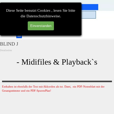
Direkt zum Seiteninhalt
Diese Seite benutzt Cookies , lesen Sie bitte
die Datenschutzhinweise.
Einverstanden
Suchen
Menü überspringen
BLIND J
Detailseiten
- Midifiles & Playback`s
Enthalten ist ebenfalls der Text mit Akkorden als txt. Datei, ein PDF-Notenblatt mit der
Gesangsstimme und ein PDF-SpurenPlan!