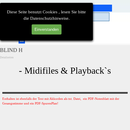
Direkt zum Seiteninhalt
Diese Seite benutzt Cookies , lesen Sie bitte
die Datenschutzhinweise.
Einverstanden
Suchen
Menü überspringen
BLIND H
Detailseiten
- Midifiles & Playback`s
Enthalten ist ebenfalls der Text mit Akkorden als txt. Datei, ein PDF-Notenblatt mit der
Gesangsstimme und ein PDF-SpurenPlan!