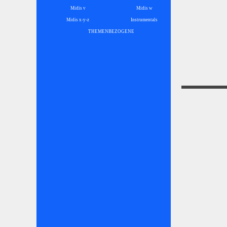
Midis v
Midis w
Midis x-y-z
Instrumentals
▼
THEMENBEZOGENE
▼