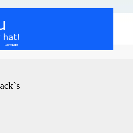
Warenkorb
▼
back`s