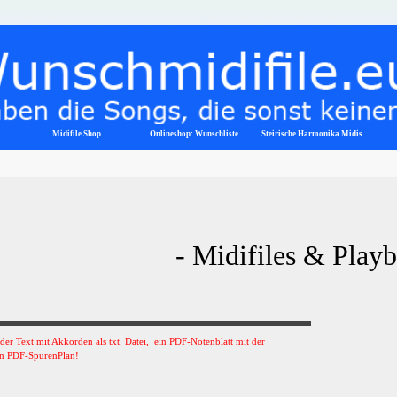
Menü überspringen
Midifile Shop
Onlineshop: Wunschliste
▼
Steirische Harmonika Midis
- Midifiles & Play
s der Text mit Akkorden als txt. Datei, ein PDF-Notenblatt mit der
n PDF-SpurenPlan!