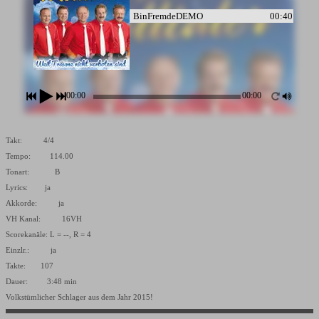
BinFremdeDEMO
00:40
00:00
00:00
Takt: 4/4
Tempo: 114.00
Tonart: B
Lyrics: ja
Akkorde: ja
VH Kanal: 16VH
Scorekanäle: L = --, R = 4
Einzlr.: ja
Takte: 107
Dauer: 3:48 min
Volkstümlicher Schlager aus dem Jahr 2015!