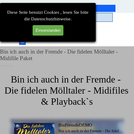
Direkt zum Seiteninhalt
Diese Seite benutzt Cookies , lesen Sie bitte
die Datenschutzhinweise.
Einverstanden
Suchen
Menü überspringen
Bin ich auch in der Fremde - Die fidelen Mölltaler -
Midifile Paket
Detailseiten
Bin ich auch in der Fremde - 
Die fidelen Mölltaler - Midifiles 
& Playback`s
BinFremdeDEMO
Bin ich auch in der Fremde - Die fidelen Mölltaler