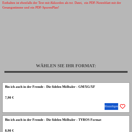
Enthalten ist ebenfalls der Text mit Akkorden als txt. Datei, ein PDF-Notenblatt mit der
Gesangsstimme und ein PDF-SpurenPlan!
WÄHLEN SIE IHR FORMAT:
Bin ich auch in der Fremde - Die fidelen Mölltaler - GM/XG/XF
7,90 €
Hinzufügen
Bin ich auch in der Fremde - Die fidelen Mölltaler - TYROS Format
8,90 €