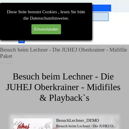
Direkt zum Seiteninhalt
Diese Seite benutzt Cookies , lesen Sie bitte
die Datenschutzhinweise.
Einverstanden
Suchen
Menü überspringen
Besuch beim Lechner - Die JUHEJ Oberkrainer - Midifile
Paket
Detailseiten
Besuch beim Lechner - Die 
JUHEJ Oberkrainer - Midifiles 
& Playback`s
BesuchLechner_DEMO
Besuch beim Lechner - Die JUHEJ Oberkrainer