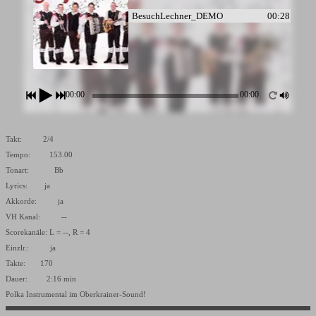
BesuchLechner_DEMO
00:28
BesuchLechnerDRU_DEMO
00:28
00:00
00:00
Takt: 2/4
Tempo: 153.00
Tonart: Bb
Lyrics: ja
Akkorde: ja
VH Kanal: --
Scorekanäle: L = --, R = 4
Einzlr.: ja
Takte: 170
Dauer: 2:16 min
Polka Instrumental im Oberkrainer-Sound!