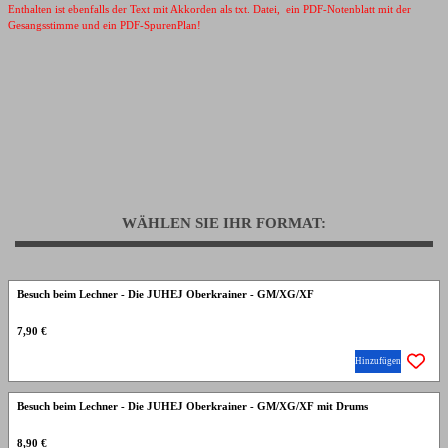
Enthalten ist ebenfalls der Text mit Akkorden als txt. Datei, ein PDF-Notenblatt mit der
Gesangsstimme und ein PDF-SpurenPlan!
WÄHLEN SIE IHR FORMAT:
Besuch beim Lechner - Die JUHEJ Oberkrainer - GM/XG/XF
7,90 €
Hinzufügen
Besuch beim Lechner - Die JUHEJ Oberkrainer - GM/XG/XF mit Drums
8,90 €