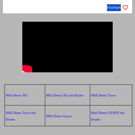
Hinzufügen
Midi Demo XG
Midi Demo XG mit Drums
Midi Demo Tyros
Midi Demo Tyros mit
Midi Demo GENOS mit
Midi Demo Genos
Drums
Drums