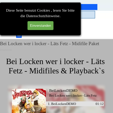
Direkt zum Seiteninhalt
Diese Seite benutzt Cookies , lesen Sie bitte
die Datenschutzhinweise.
Einverstanden
Suchen
Menü überspringen
Bei Locken wer i locker - Läts Fetz - Midifile Paket
Detailseiten
Bei Locken wer i locker - Läts 
Fetz - Midifiles & Playback`s
BeiLockenDEMO
Bei Locken wer i locker - Läts Fetz
1. BeiLockenDEMO
01:12