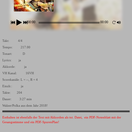
00:00
00:00
Takt: 4/4
Tempo: 217.00
Tonart: D
Lyrics: ja
Akkorde: ja
VH Kanal: 16VH
Scorekanäle: L = --, R = 4
Einzlr.: ja
Takte: 204
Dauer: 3:27 min
Walzer/Polka aus dem Jahr 2018!
Enthalten ist ebenfalls der Text mit Akkorden als txt. Datei, ein PDF-Notenblatt mit der
Gesangsstimme und ein PDF-SpurenPlan!