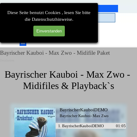
Direkt zum Seiteninhalt
Diese Seite benutzt Cookies , lesen Sie bitte
die Datenschutzhinweise.
Einverstanden
Suchen
Menü überspringen
Bayrischer Kauboi - Max Zwo - Midifile Paket
Detailseiten
Bayrischer Kauboi - Max Zwo - 
Midifiles & Playback`s
BayrischerKauboiDEMO
Bayrischer Kauboi- Max Zwo
1. BayrischerKauboiDEMO
01:05