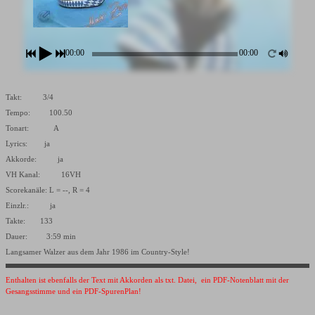
00:00
00:00
Takt: 3/4
Tempo: 100.50
Tonart: A
Lyrics: ja
Akkorde: ja
VH Kanal: 16VH
Scorekanäle: L = --, R = 4
Einzlr.: ja
Takte: 133
Dauer: 3:59 min
Langsamer Walzer aus dem Jahr 1986 im Country-Style!
Enthalten ist ebenfalls der Text mit Akkorden als txt. Datei, ein PDF-Notenblatt mit der
Gesangsstimme und ein PDF-SpurenPlan!