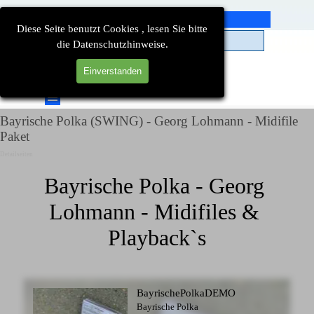
Direkt zum Seiteninhalt
Diese Seite benutzt Cookies , lesen Sie bitte
die Datenschutzhinweise.
Einverstanden
Suchen
Menü überspringen
Bayrische Polka (SWING) - Georg Lohmann - Midifile
Paket
Detailseiten
Bayrische Polka - Georg 
Lohmann - Midifiles & 
Playback`s
BayrischePolkaDEMO
Bayrische Polka