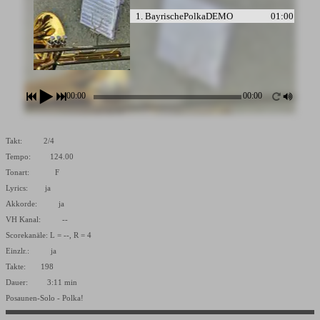
1. BayrischePolkaDEMO
01:00
00:00
00:00
Takt: 2/4
Tempo: 124.00
Tonart: F
Lyrics: ja
Akkorde: ja
VH Kanal: --
Scorekanäle: L = --, R = 4
Einzlr.: ja
Takte: 198
Dauer: 3:11 min
Posaunen-Solo - Polka!