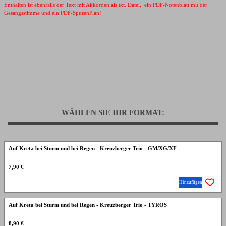
Enthalten ist ebenfalls der Text mit Akkorden als txt. Datei, ein PDF-Notenblatt mit der
Gesangsstimme und ein PDF-SpurenPlan!
WÄHLEN SIE IHR FORMAT:
Auf Kreta bei Sturm und bei Regen - Kreuzberger Trio - GM/XG/XF
7,90 €
Hinzufügen
Auf Kreta bei Sturm und bei Regen - Kreuzberger Trio - TYROS
8,90 €