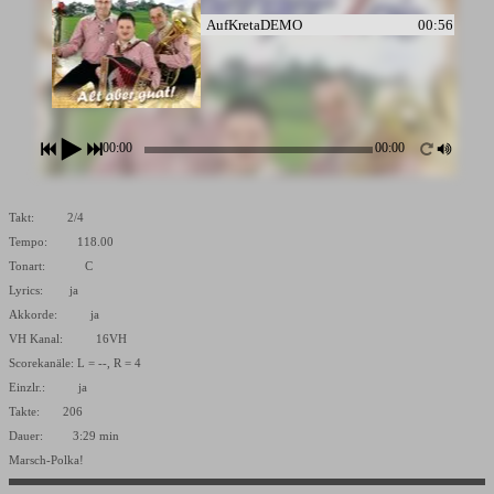
AufKretaDEMO
00:56
00:00
00:00
Takt: 2/4
Tempo: 118.00
Tonart: C
Lyrics: ja
Akkorde: ja
VH Kanal: 16VH
Scorekanäle: L = --, R = 4
Einzlr.: ja
Takte: 206
Dauer: 3:29 min
Marsch-Polka!