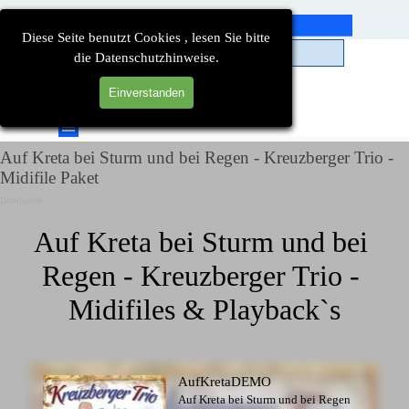
Direkt zum Seiteninhalt
Diese Seite benutzt Cookies , lesen Sie bitte
die Datenschutzhinweise.
Einverstanden
Suchen
Menü überspringen
Auf Kreta bei Sturm und bei Regen - Kreuzberger Trio -
Midifile Paket
Detailseiten
Auf Kreta bei Sturm und bei 
Regen - Kreuzberger Trio - 
Midifiles & Playback`s
AufKretaDEMO
Auf Kreta bei Sturm und bei Regen