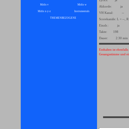
Lyrics: ja
Midis v
Midis w
Akkorde: ja
Midis x-y-z
Instrumentals
▼
VH Kanal: --
THEMENBEZOGENE
▼
Scorekanäle: L = --, R 
Einzlr.: ja
Takte: 198
Dauer: 2:30 min
Enthalten ist ebenfall
Gesangsstimme und ei