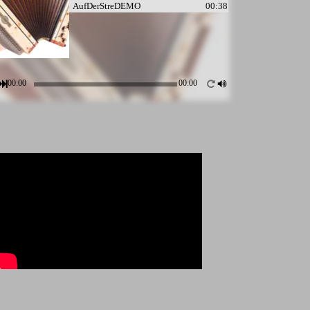
AufDerStreDEMO
00:38
00:00
00:00