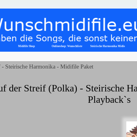
Menü überspringen
Midifile Shop
Onlineshop: Wunschliste
▼
Steirische Harmonika Midis
f - Steirische Harmonika - Midifile Paket
f der Streif (Polka) - Steirische H
Playback`s