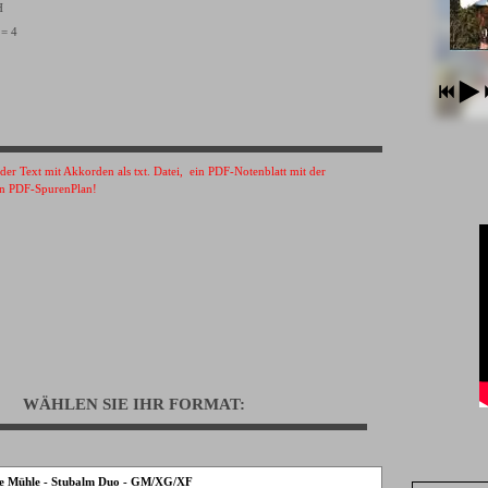
VH
 = 4
s der Text mit Akkorden als txt. Datei, ein PDF-Notenblatt mit der
n PDF-SpurenPlan!
WÄHLEN SIE IHR FORMAT:
die Mühle - Stubalm Duo - GM/XG/XF