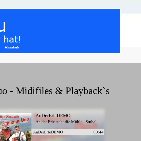
Warenkorb
▼
uo - Midifiles & Playback`s
AnDerErleDEMO
An der Erle steht die Mühle - Stubalm Duo
AnDerErleDEMO
00:44
AnDerErleDRUDEMO
00:38