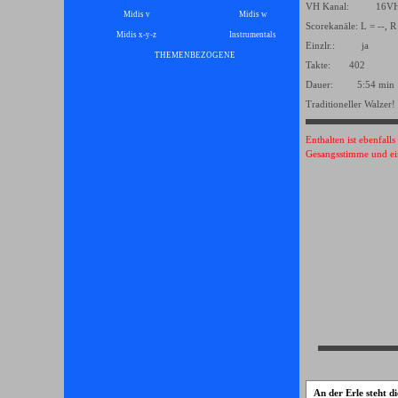
VH Kanal: 16
Midis v
Midis w
Scorekanäle: L = --, R
Midis x-y-z
Instrumentals
▼
Einzlr.: ja
THEMENBEZOGENE
▼
Takte: 402
Dauer: 5:54 min
Traditioneller Walzer!
Enthalten ist ebenfall
Gesangsstimme und ei
An der Erle steht 