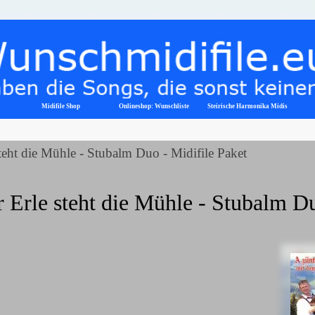
Menü überspringen
Midifile Shop
Onlineshop: Wunschliste
▼
Steirische Harmonika Midis
teht die Mühle - Stubalm Duo - Midifile Paket
 Erle steht die Mühle - Stubalm D