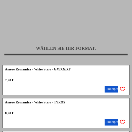
WÄHLEN SIE IHR FORMAT:
Amore Romantica - White Stars - GM/XG/XF
7,90 €
Hinzufügen
Amore Romantica - White Stars - TYROS
8,90 €
Hinzufügen