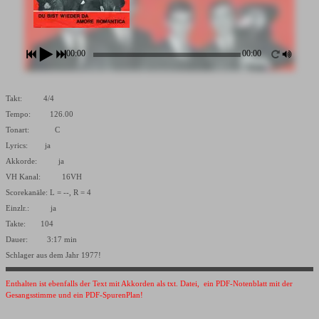
00:00
00:00
Takt: 4/4
Tempo: 126.00
Tonart: C
Lyrics: ja
Akkorde: ja
VH Kanal: 16VH
Scorekanäle: L = --, R = 4
Einzlr.: ja
Takte: 104
Dauer: 3:17 min
Schlager aus dem Jahr 1977!
Enthalten ist ebenfalls der Text mit Akkorden als txt. Datei, ein PDF-Notenblatt mit der
Gesangsstimme und ein PDF-SpurenPlan!