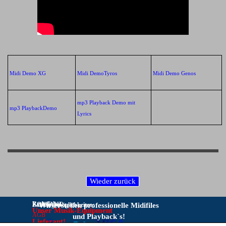
Midi Demo XG
Midi DemoTyros
Midi Demo Genos
mp3 Playback Demo mit
mp3 PlaybackDemo
Lyrics
Rechtliches:
KONTAKT:
Zahlungsmöglichkeiten:
Wir erstellen professionelle Midifiles
Unser Musik-Equipment
AGB
und Playback`s!
Lieferant!
IMPRESSUM