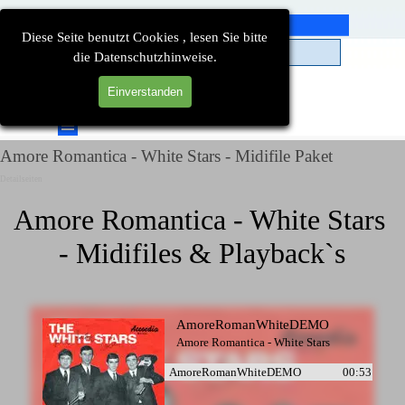
Direkt zum Seiteninhalt
Diese Seite benutzt Cookies , lesen Sie bitte
die Datenschutzhinweise.
Einverstanden
Suchen
Menü überspringen
Amore Romantica - White Stars - Midifile Paket
Detailseiten
Amore Romantica - White Stars 
- Midifiles & Playback`s
AmoreRomanWhiteDEMO
Amore Romantica - White Stars
AmoreRomanWhiteDEMO
00:53