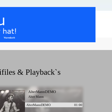
Warenkorb
▼
ifiles & Playback`s
AlterMannDEMO
Alter Mann
AlterMannDEMO
01:00