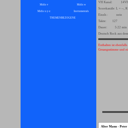
VH Kanal: 14
Midis v
Midis w
Scorekanäle: L = --, R
Midis x-y-z
Instrumentals
▼
Einzlr.: nein
THEMENBEZOGENE
▼
Takte: 127
Dauer: 5:22 min
Deutsch Rock aus dem
Enthalten ist ebenfall
Gesangsstimme und ei
Alter Mann - Pete