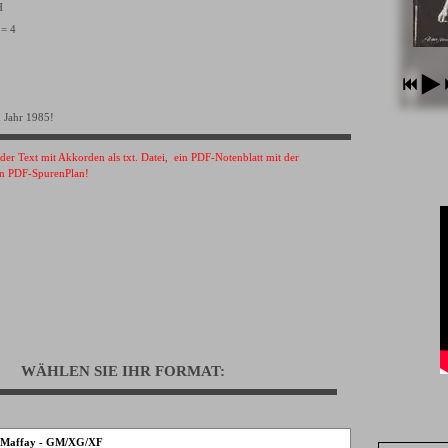
VH
 = 4
 Jahr 1985!
s der Text mit Akkorden als txt. Datei, ein PDF-Notenblatt mit der
n PDF-SpurenPlan!
WÄHLEN SIE IHR FORMAT:
r Maffay - GM/XG/XF