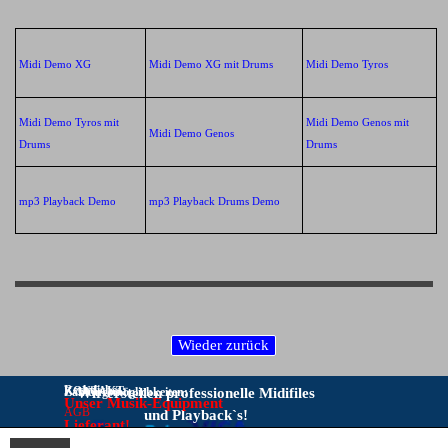
Midi Demo XG
Midi Demo XG mit Drums
Midi Demo Tyros
Midi Demo Tyros mit
Midi Demo Genos mit
Midi Demo Genos
Drums
Drums
mp3 Playback Demo
mp3 Playback Drums Demo
Rechtliches:
KONTAKT:
Zahlungsmöglichkeiten:
Wir erstellen professionelle Midifiles
Unser Musik-Equipment
AGB
und Playback`s!
Lieferant!
Bitte Kontakt nur per E-Mail:
IMPRESSUM
Musikproduktionen