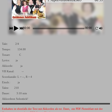
1. AlpenVirtuosenDEMO
00:53
2. AlpenVirtuosenDRUDEMO
00:52
00:00
00:00
Takt: 2/4
Tempo: 134.00
Tonart: C
Lyrics: ja
Akkorde: ja
VH Kanal: --
Scorekanäle: L = --, R = 4
Einzlr.: ja
Takte: 210
Dauer: 3:10 min
Akkordeon Solostück!
Enthalten ist ebenfalls der Text mit Akkorden als txt. Datei, ein PDF-Notenblatt mit der