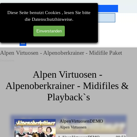
Direkt zum Seiteninhalt
Diese Seite benutzt Cookies , lesen Sie bitte
die Datenschutzhinweise.
Einverstanden
Suchen
Menü überspringen
Alpen Virtuosen - Alpenoberkrainer - Midifile Paket
Detailseiten
Alpen Virtuosen - 
Alpenoberkrainer - Midifiles & 
Playback`s
AlpenVirtuosenDEMO
Alpen Virtuosen