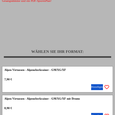
Gesangsstimme und ein PDF-SpurenPlan!
WÄHLEN SIE IHR FORMAT:
Alpen Virtuosen - Alpenoberkrainer - GM/XG/XF
7,90 €
Hinzufügen
Alpen Virtuosen - Alpenoberkrainer - GM/XG/XF mit Drums
8,90 €