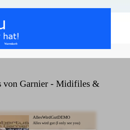
Warenkorb
▼
 von Garnier - Midifiles & 
AllesWirdGutDEMO
Alles wird gut (I only see you)