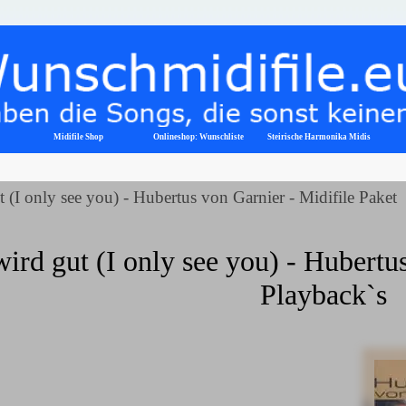
Menü überspringen
Midifile Shop
Onlineshop: Wunschliste
▼
Steirische Harmonika Midis
t (I only see you) - Hubertus von Garnier - Midifile Paket
wird gut (I only see you) - Hubertus
Playback`s