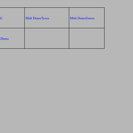
XG
Midi DemoTyros
Midi DemoGenos
ckDemo