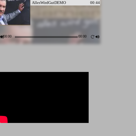
AllesWirdGutDEMO
00:44
00:00
00:00