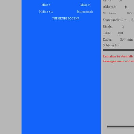
Lyrics: ja
Midis v
Midis w
Akkorde: ja
Midis x-y-z
Instrumentals
▼
VH Kanal: 16
THEMENBEZOGENE
▼
Scorekanäle: L = --, R
Einzlr.: ja
Takte: 100
Dauer: 3:44 min
Schöner Hit!
Enthalten ist ebenfall
Gesangsstimme und ei