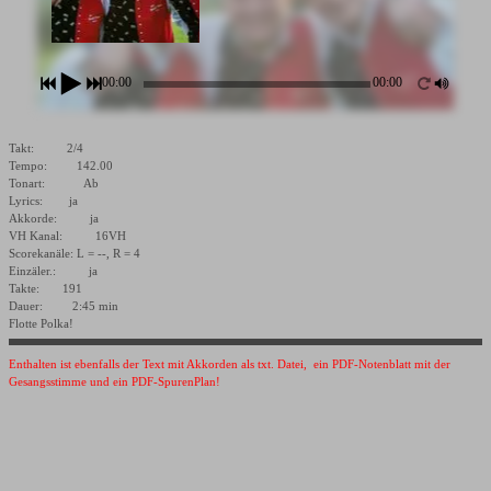
00:00
00:00
Takt: 2/4
Tempo: 142.00
Tonart: Ab
Lyrics: ja
Akkorde: ja
VH Kanal: 16VH
Scorekanäle: L = --, R = 4
Einzäler.: ja
Takte: 191
Dauer: 2:45 min
Flotte Polka!
Enthalten ist ebenfalls der Text mit Akkorden als txt. Datei, ein PDF-Notenblatt mit der
Gesangsstimme und ein PDF-SpurenPlan!