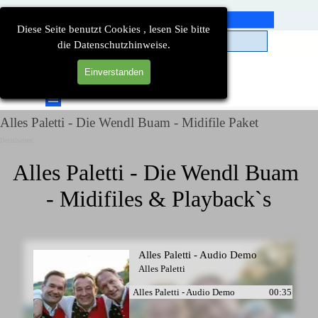
Direkt zum Seiteninhalt
Diese Seite benutzt Cookies , lesen Sie bitte
die Datenschutzhinweise.
Einverstanden
Suchen
Menü überspringen
Alles Paletti - Die Wendl Buam - Midifile Paket
Detailseiten
Alles Paletti - Die Wendl Buam 
- Midifiles & Playback`s
Alles Paletti - Audio Demo
Alles Paletti
Alles Paletti - Audio Demo
00:35