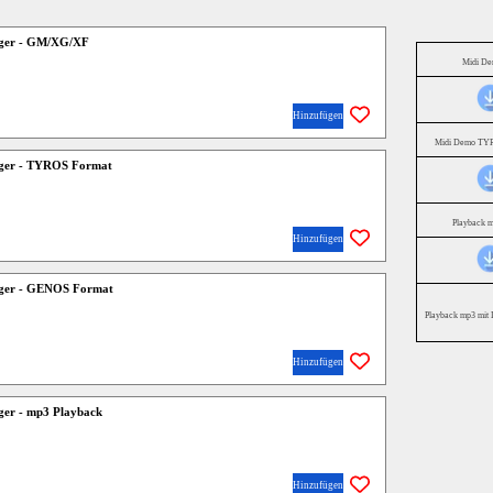
linger - GM/XG/XF
Midi D
Hinzufügen
Midi Demo TYR
linger - TYROS Format
Playback 
Hinzufügen
linger - GENOS Format
Playback mp3 mit 
Hinzufügen
inger - mp3 Playback
Hinzufügen