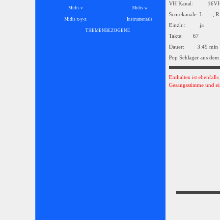
VH Kanal: 16
Midis v
Midis w
Scorekanäle: L = --, R
Midis x-y-z
Instrumentals
▼
Einzlr.: ja
THEMENBEZOGENE
▼
Takte: 67
Dauer: 3:49 min
Pop Schlager aus dem
Enthalten ist ebenfall
Gesangsstimme und ei