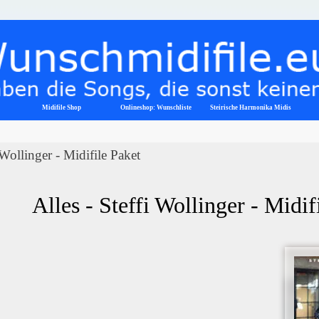
Menü überspringen
Midifile Shop
Onlineshop: Wunschliste
▼
Steirische Harmonika Midis
 Wollinger - Midifile Paket
Alles - Steffi Wollinger - Midi