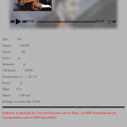
00:00
00:00
Takt: 4/4
Tempo: 168.00
Tonart: Ab
Lyrics: ja
Akkorde: ja
VH Kanal: 16VH
Scorekanäle: L = --, R = 4
Einzlr.: ja
Takte: 113
Dauer: 2:40 min
Schlager aus dem Jahr 1954!
Enthalten ist ebenfalls der Text mit Akkorden als txt. Datei, ein PDF-Notenblatt mit der
Gesangsstimme und ein PDF-SpurenPlan!