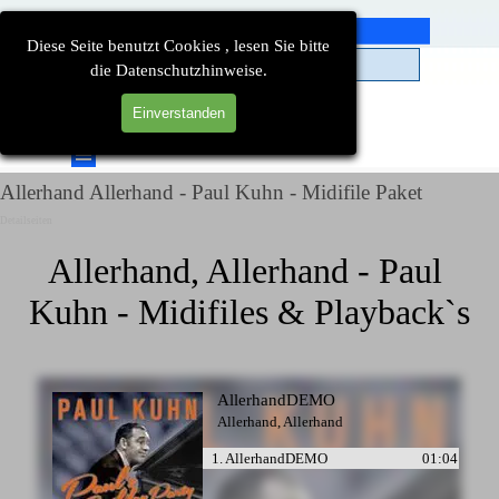
Direkt zum Seiteninhalt
Diese Seite benutzt Cookies , lesen Sie bitte
die Datenschutzhinweise.
Einverstanden
Suchen
Menü überspringen
Allerhand Allerhand - Paul Kuhn - Midifile Paket
Detailseiten
Allerhand, Allerhand - Paul 
Kuhn - Midifiles & Playback`s
AllerhandDEMO
Allerhand, Allerhand
1. AllerhandDEMO
01:04