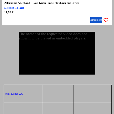
Allerhand, Allerhand - Paul Kuhn - mp3 Playback mit Lyrics
Lieferzeit 1-2 Tage!
11,90 €
Hinzufügen
The owner of the requested video does not
allow it to be played in embedded players.
Midi Demo XG