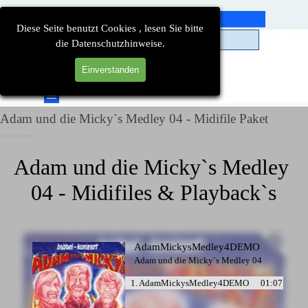
Direkt zum Seiteninhalt
Diese Seite benutzt Cookies , lesen Sie bitte
die Datenschutzhinweise.
Einverstanden
Suchen
Menü überspringen
Adam und die Micky`s Medley 04 - Midifile Paket
Detailseiten
Adam und die Micky`s Medley 
04 - Midifiles & Playback`s
AdamMickysMedley4DEMO
Adam und die Micky`s Medley 04
1. AdamMickysMedley4DEMO
01:07