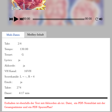
00:00
00:00
Medley-Inhalt
Midi-Daten
Takt: 2/4
Tempo: 130.00
Tonart: G
Lyrics: ja
Akkorde: ja
VH Kanal: 16VH
Scorekanäle: L = --, R = 4
Einzlr.: ja
Takte: 274
Dauer: 4:17 min
Enthalten ist ebenfalls der Text mit Akkorden als txt. Datei, ein PDF-Notenblatt mit der
Gesangsstimme und ein PDF-SpurenPlan!