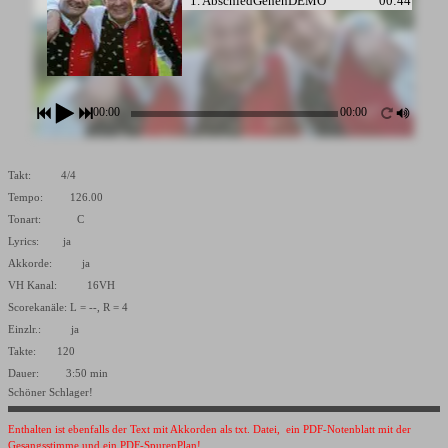
1. AbschiedGehenDEMO
00:44
00:00
00:00
Takt: 4/4
Tempo: 126.00
Tonart: C
Lyrics: ja
Akkorde: ja
VH Kanal: 16VH
Scorekanäle: L = --, R = 4
Einzlr.: ja
Takte: 120
Dauer: 3:50 min
Schöner Schlager!
Enthalten ist ebenfalls der Text mit Akkorden als txt. Datei, ein PDF-Notenblatt mit der
Gesangsstimme und ein PDF-SpurenPlan!