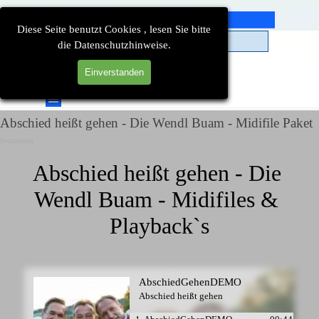
Direkt zum Seiteninhalt
Diese Seite benutzt Cookies , lesen Sie bitte
die Datenschutzhinweise.
Einverstanden
Suchen
Menü überspringen
Abschied heißt gehen - Die Wendl Buam - Midifile Paket
Detailseiten
Abschied heißt gehen - Die 
Wendl Buam - Midifiles & 
Playback`s
AbschiedGehenDEMO
Abschied heißt gehen