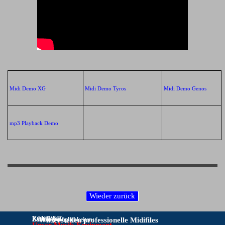
Midi Demo XG
Midi Demo Tyros
Midi Demo Genos
mp3 Playback Demo
Rechtliches:
KONTAKT:
Zahlungsmöglichkeiten:
Wir erstellen professionelle Midifiles
Unser Musik-Equipment