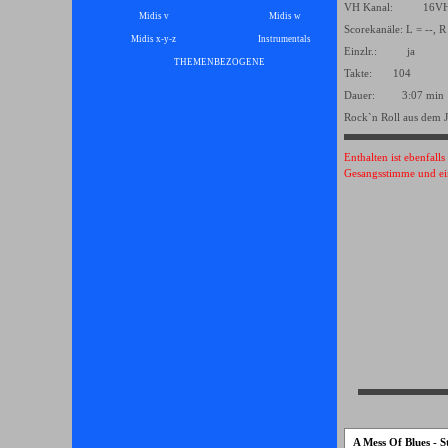
VH Kanal: 16
Midis v
Midis w
Scorekanäle: L = --, R
Midis x-y-z
Instrumentals
▼
Einzlr.: ja
THEMENBEZOGENE
▼
Takte: 104
Dauer: 3:07 min
Rock`n Roll aus dem 
Enthalten ist ebenfall
Gesangsstimme und ei
A Mess Of Blues -