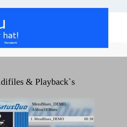
Warenkorb
▼
difiles & Playback`s
MessBlues_DEMO
A Mess Of Blues
1. MessBlues_DEMO
00:38