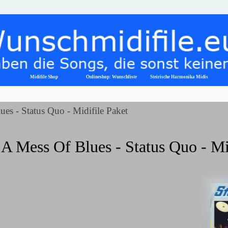
Menü überspringen
Midifile Shop
Onlineshop: Wunschliste
▼
Steirische Harmonika Midis
es - Status Quo - Midifile Paket
A Mess Of Blues - Status Quo - Mi