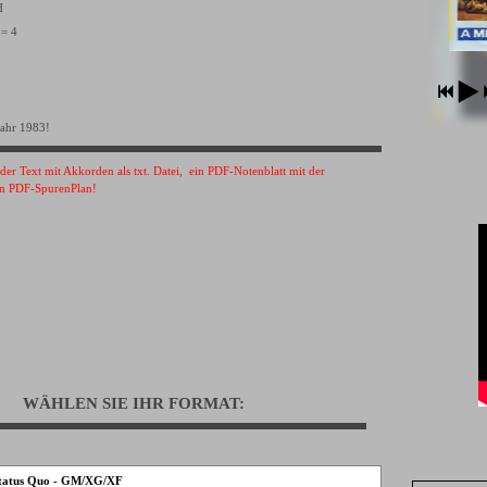
VH
 = 4
Jahr 1983!
s der Text mit Akkorden als txt. Datei, ein PDF-Notenblatt mit der
n PDF-SpurenPlan!
WÄHLEN SIE IHR FORMAT:
 Status Quo - GM/XG/XF