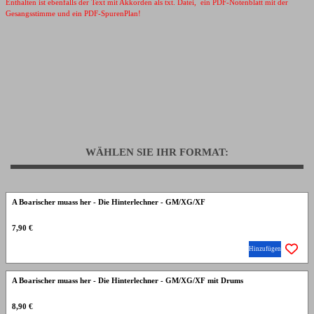
Enthalten ist ebenfalls der Text mit Akkorden als txt. Datei, ein PDF-Notenblatt mit der
Gesangsstimme und ein PDF-SpurenPlan!
WÄHLEN SIE IHR FORMAT:
A Boarischer muass her - Die Hinterlechner - GM/XG/XF
7,90 €
Hinzufügen
A Boarischer muass her - Die Hinterlechner - GM/XG/XF mit Drums
8,90 €