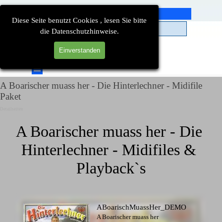
Direkt zum Seiteninhalt
Diese Seite benutzt Cookies , lesen Sie bitte
die Datenschutzhinweise.
Einverstanden
Suchen
Menü überspringen
A Boarischer muass her - Die Hinterlechner - Midifile
Paket
Detailseiten
A Boarischer muass her - Die 
Hinterlechner - Midifiles & 
Playback`s
ABoarischMuassHer_DEMO
A Boarischer muass her