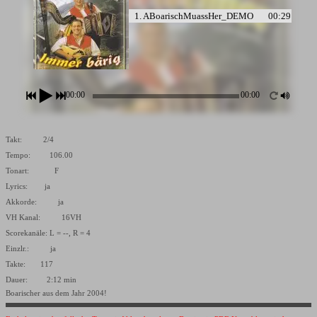
1. ABoarischMuassHer_DEMO
00:29
2. ABoarischMuassHerDRU_DEMO
00:33
00:00
00:00
Takt: 2/4
Tempo: 106.00
Tonart: F
Lyrics: ja
Akkorde: ja
VH Kanal: 16VH
Scorekanäle: L = --, R = 4
Einzlr.: ja
Takte: 117
Dauer: 2:12 min
Boarischer aus dem Jahr 2004!