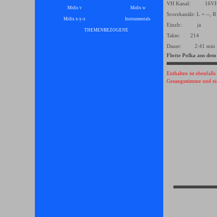
VH Kanal: 16
Midis v
Midis w
Scorekanäle: L = --, R
Midis x-y-z
Instrumentals
▼
Einzlr.: ja
THEMENBEZOGENE
▼
Takte: 214
Dauer: 2:41 min
Flotte Polka aus dem
Enthalten ist ebenfall
Gesangsstimme und ei