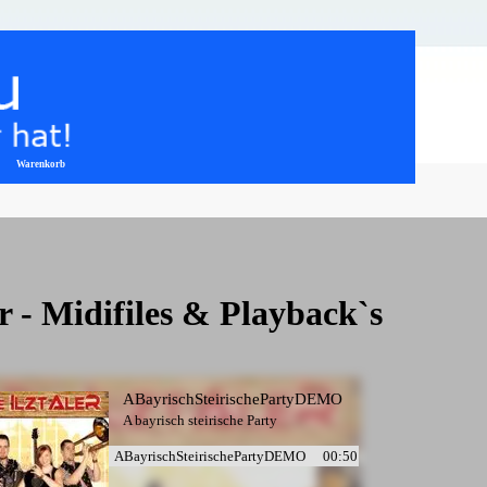
Warenkorb
▼
er - Midifiles & Playback`s
ABayrischSteirischePartyDEMO
A bayrisch steirische Party
ABayrischSteirischePartyDEMO
00:50