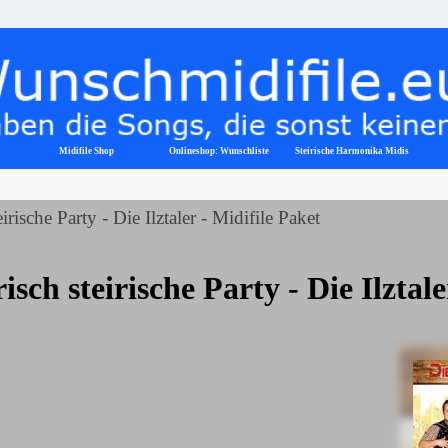
Menü überspringen
Midifile Shop
Onlineshop: Wunschliste
▼
Steirische Harmonika Midis
irische Party - Die Ilztaler - Midifile Paket
isch steirische Party - Die Ilztal