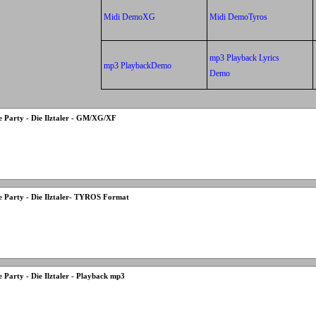
Midi DemoXG
Midi DemoTyros
mp3 Playback Lyrics
mp3 PlaybackDemo
Demo
he Party - Die Ilztaler - GM/XG/XF
he Party - Die Ilztaler- TYROS Format
he Party - Die Ilztaler - Playback mp3